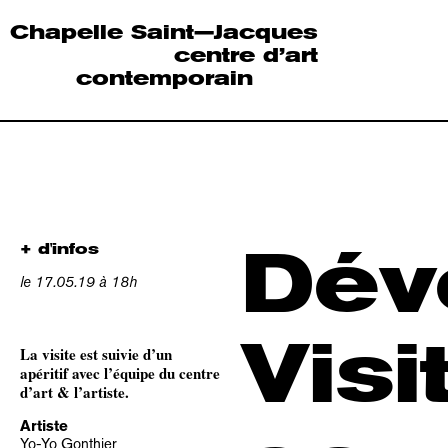
Chapelle Saint—Jacques
centre d’art
contemporain
Dév
+ d'infos
le 17.05.19 à 18h
Visi
La visite est suivie d’un
apéritif avec l’équipe du centre
d’art & l’artiste.
Artiste
Yo-Yo Gonthier