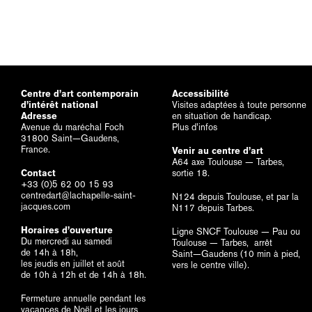
Centre d’art contemporain
Accessibilité
d’intérêt national
Visites adaptées à toute personne
Adresse
en situation de handicap.
Avenue du maréchal Foch
Plus d’infos
31800 Saint—Gaudens,
France.
Venir au centre d’art
A64 axe Toulouse — Tarbes,
Contact
sortie 18.
+33 (0)5 62 00 15 93
centredart@lachapelle-saint-
N124 depuis Toulouse, et par la
jacques.com
N117 depuis Tarbes.
Horaires d’ouverture
Ligne SNCF Toulouse — Pau ou
Du mercredi au samedi
Toulouse — Tarbes, arrêt
de 14h à 18h,
Saint—Gaudens (10 min à pied,
les jeudis en juillet et août
vers le centre ville).
de 10h à 12h et de 14h à 18h.
Fermeture annuelle pendant les
vacances de Noël et les jours