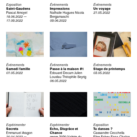
Exposition
Événements
Événements
Saint-Gaudens
Impressions
Un voyage
Pascal Amoyel
Nathalie Hugues
Nicola
27.05.2022
18.06.2022 —
Bergamaschi
17.09.2022
09.06.2022
Événements
Événements
Événements
Samedi famille
Passe à la maison #1
Stage de printemps
07.05.2022
Édouard Decam
Julien
03.05.2022
Loustau
Théophile Seyrig
06.05.2022
Expérimenter
Expérimenter
Exposition
Secrets
Echo, Disgrâce et
Tu danses ?
Emmanuel Aragon
Chance
Cassandre Cecchella
20.04.2022 —
genre 2030
Valérie du
Elise Fahey
Enna Chaton