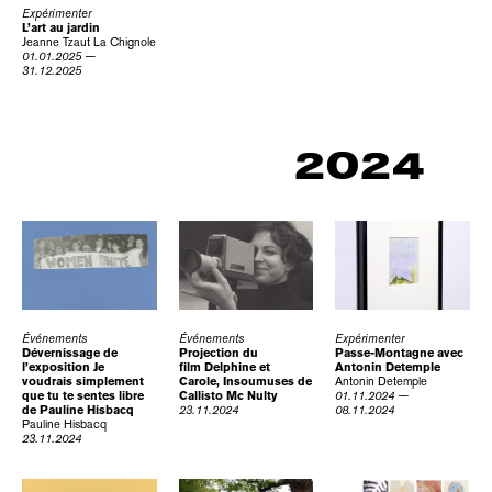
Expérimenter
L’art au jardin
Jeanne Tzaut
La Chignole
01.01.2025 —
31.12.2025
2024
Événements
Événements
Expérimenter
Dévernissage de
Projection du
Passe-Montagne avec
l’exposition Je
film Delphine et
Antonin Detemple
voudrais simplement
Carole, Insoumuses de
Antonin Detemple
que tu te sentes libre
Callisto Mc Nulty
01.11.2024 —
de Pauline Hisbacq
23.11.2024
08.11.2024
Pauline Hisbacq
23.11.2024