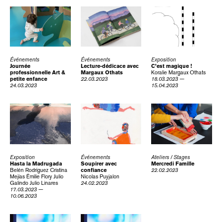
Événements
Événements
Exposition
Journée
Lecture-dédicace avec
C’est magique !
professionnelle Art &
Margaux Othats
Koralie
Margaux Othats
petite enfance
22.03.2023
18.03.2023 —
24.03.2023
15.04.2023
Exposition
Événements
Ateliers / Stages
Hasta la Madrugada
Soupirer avec
Mercredi Famille
Belén Rodríguez
Cristina
confiance
22.02.2023
Mejías
Émilie Flory
Julio
Nicolas Puyjalon
Galindo
Julio Linares
24.02.2023
17.03.2023 —
10.06.2023