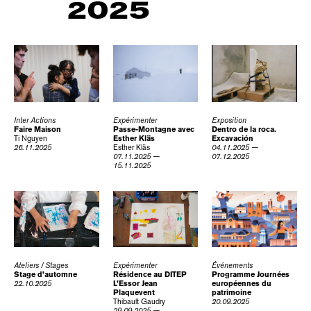
2025
Inter Actions
Expérimenter
Exposition
Faire Maison
Passe-Montagne avec
Dentro de la roca.
Ti Nguyen
Esther Kläs
Excavación
26.11.2025
Esther Kläs
04.11.2025 —
07.11.2025 —
07.12.2025
15.11.2025
Ateliers / Stages
Expérimenter
Événements
Stage d’automne
Résidence au DITEP
Programme Journées
22.10.2025
L’Essor Jean
européennes du
Plaquevent
patrimoine
Thibault Gaudry
20.09.2025
29.09.2025 —