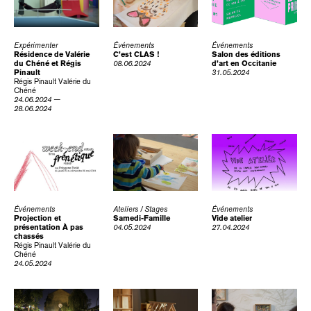
Expérimenter
Événements
Événements
Résidence de Valérie
C’est CLAS !
Salon des éditions
du Chéné et Régis
08.06.2024
d’art en Occitanie
Pinault
31.05.2024
Régis Pinault
Valérie du
Chéné
24.06.2024 —
28.06.2024
Événements
Ateliers / Stages
Événements
Projection et
Samedi-Famille
Vide atelier
présentation À pas
04.05.2024
27.04.2024
chassés
Régis Pinault
Valérie du
Chéné
24.05.2024