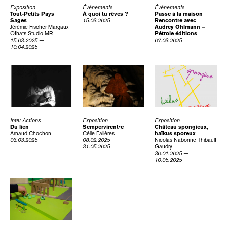
Exposition
Événements
Événements
Tout-Petits Pays
À quoi tu rêves ?
Passe à la maison
Sages
15.03.2025
Rencontre avec
Jérémie Fischer
Margaux
Audrey Ohlmann –
Othats
Studio MR
Pétrole éditions
15.03.2025 —
07.03.2025
10.04.2025
Inter Actions
Exposition
Exposition
Du lien
Sempervirent•e
Château spongieux,
Arnaud Chochon
Célie Falières
haïkus sporeux
03.03.2025
08.02.2025 —
Nicolas Nabonne
Thibault
31.05.2025
Gaudry
30.01.2025 —
10.05.2025