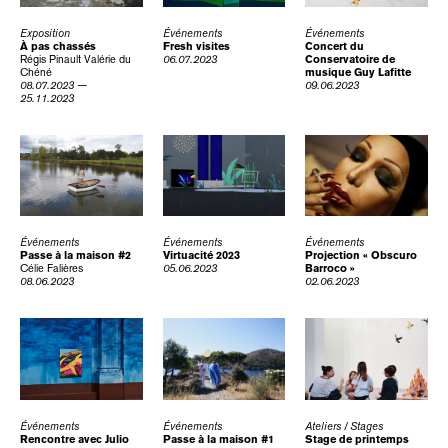
Exposition
Événements
Événements
À pas chassés
Fresh visites
Concert du
Régis Pinault
Valérie du
06.07.2023
Conservatoire de
Chéné
musique Guy Lafitte
08.07.2023 —
09.06.2023
25.11.2023
Événements
Événements
Événements
Passe à la maison #2
Virtuacité 2023
Projection « Obscuro
Célie Falières
05.06.2023
Barroco »
08.06.2023
02.06.2023
Événements
Événements
Ateliers / Stages
Rencontre avec Julio
Passe à la maison #1
Stage de printemps