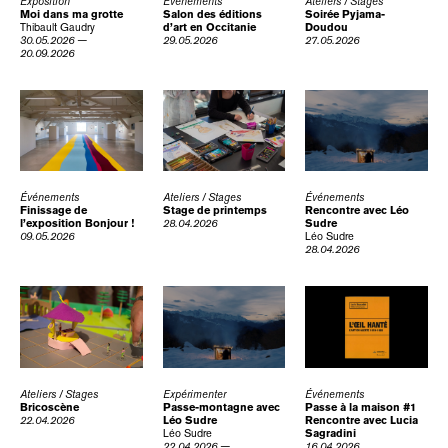
Exposition
Événements
Ateliers / Stages
Moi dans ma grotte
Salon des éditions
Soirée Pyjama-
Thibault Gaudry
d’art en Occitanie
Doudou
30.05.2026 —
29.05.2026
27.05.2026
20.09.2026
Événements
Ateliers / Stages
Événements
Finissage de
Stage de printemps
Rencontre avec Léo
l’exposition Bonjour !
28.04.2026
Sudre
09.05.2026
Léo Sudre
28.04.2026
Ateliers / Stages
Expérimenter
Événements
Bricoscène
Passe-montagne avec
Passe à la maison #1
22.04.2026
Léo Sudre
Rencontre avec Lucia
Léo Sudre
Sagradini
22.04.2026 —
16.04.2026