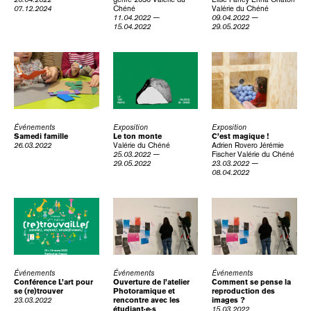
07.12.2024
Chéné
Valérie du Chéné
11.04.2022 —
09.04.2022 —
15.04.2022
29.05.2022
Événements
Exposition
Exposition
Samedi famille
Le ton monte
C’est magique !
26.03.2022
Valérie du Chéné
Adrien Rovero
Jérémie
25.03.2022 —
Fischer
Valérie du Chéné
29.05.2022
23.03.2022 —
08.04.2022
Événements
Événements
Événements
Conférence L’art pour
Ouverture de l’atelier
Comment se pense la
se (re)trouver
Photoramique et
reproduction des
23.03.2022
rencontre avec les
images ?
étudiant·e·s
15.03.2022