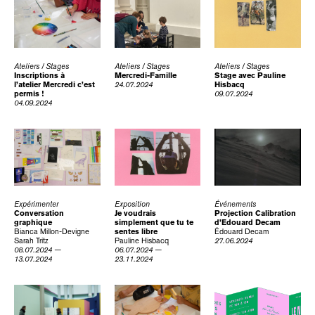
Ateliers / Stages
Ateliers / Stages
Ateliers / Stages
Inscriptions à
Mercredi-Famille
Stage avec Pauline
l’atelier Mercredi c’est
24.07.2024
Hisbacq
permis !
09.07.2024
04.09.2024
Expérimenter
Exposition
Événements
Conversation
Je voudrais
Projection Calibration
graphique
simplement que tu te
d’Edouard Decam
Bianca Millon-Devigne
sentes libre
Édouard Decam
Sarah Tritz
Pauline Hisbacq
27.06.2024
08.07.2024 —
06.07.2024 —
13.07.2024
23.11.2024