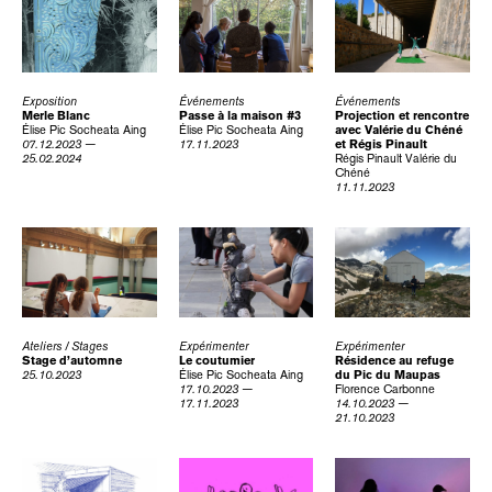
Exposition
Événements
Événements
Merle Blanc
Passe à la maison #3
Projection et rencontre
Élise Pic
Socheata Aing
Élise Pic
Socheata Aing
avec Valérie du Chéné
07.12.2023 —
17.11.2023
et Régis Pinault
25.02.2024
Régis Pinault
Valérie du
Chéné
11.11.2023
Ateliers / Stages
Expérimenter
Expérimenter
Stage d’automne
Le coutumier
Résidence au refuge
25.10.2023
Élise Pic
Socheata Aing
du Pic du Maupas
17.10.2023 —
Florence Carbonne
17.11.2023
14.10.2023 —
21.10.2023