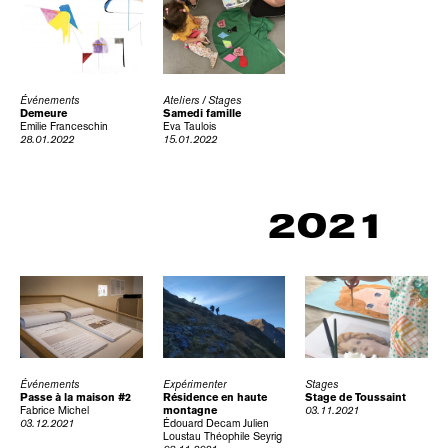
Événements
Ateliers / Stages
Demeure
Samedi famille
Emilie Franceschin
Eva Taulois
28.01.2022
15.01.2022
2021
Événements
Expérimenter
Stages
Passe à la maison #2
Résidence en haute
Stage de Toussaint
Fabrice Michel
montagne
03.11.2021
03.12.2021
Édouard Decam
Julien
Loustau
Théophile Seyrig