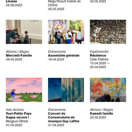
Linares
Régis Pinault
Valérie du
02.05.2023
02.06.2023
Chéné
05.05.2023
Ateliers / Stages
Événements
Expérimenter
Mercredi-Famille
Assemblée générale
Résidence
26.04.2023
18.04.2023
Célie Falières
15.04.2023 —
22.04.2023
Inter Actions
Événements
Ateliers / Stages
Tout-Petits Pays
Concert du
Samedi famille
Sages encore !
Conservatoire de
25.03.2023
Margaux Othats
musique Guy Lafitte
01.04.2023
01.04.2023