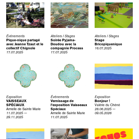
Événements
Ateliers / Stages
Ateliers / Stages
Pique-nique partagé
Soirée Pyjama-
Stage
avec Jeanne Tzaut et le
Doudou avec la
Bricopiquenique
collectif Chignole
compagnie Process
16.07.2025
17.07.2025
17.07.2025
Exposition
Événements
Exposition
VAISSEAUX
Vernissage de
Bonjour !
SPÉCIAUX
l’exposition Vaisseaux
Valérie du Chéné
Armelle de Sainte Marie
Spéciaux
28.06.2025 —
11.07.2025 —
Armelle de Sainte Marie
09.05.2026
29.11.2025
11.07.2025