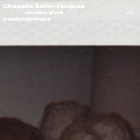
Chapelle Saint—Jacques
centre d’art
contemporain