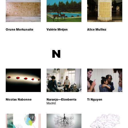
Orune Morkunaite
Valérie Mréjen
Alice Mulliez
N
Nicolas Nabonne
Naranjo—Etxeberria
Ti Nguyen
Madrid