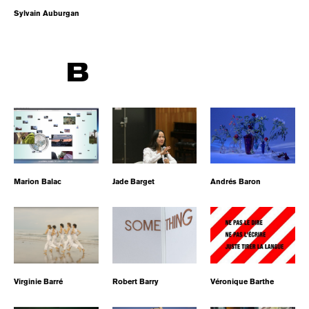
Sylvain Auburgan
B
Marion Balac
Jade Barget
Andrés Baron
Virginie Barré
Robert Barry
Véronique Barthe