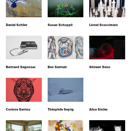
Daniel Schlier
Susan Schuppli
Lionel Scoccimaro
Bertrand Segonzac
Ben Semtati
Shireen Seno
Corinne Sentou
Théophile Seyrig
Alice Sintès