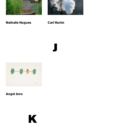
Nathalie Hugues
Carl Hurtin
J
Angel Jove
K