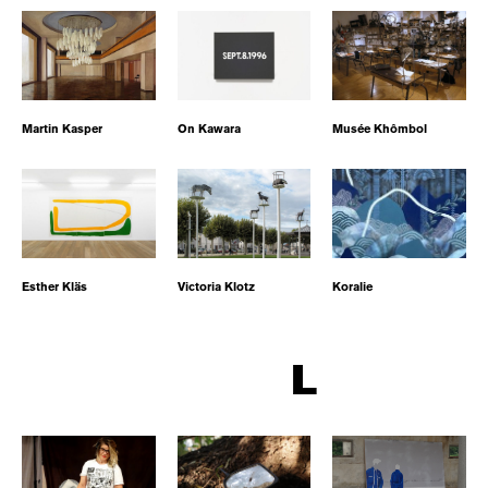
Martin Kasper
On Kawara
Musée Khômbol
Esther Kläs
Victoria Klotz
Koralie
L