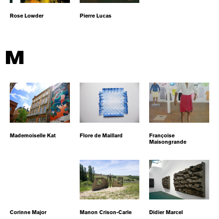
Rose Lowder
Pierre Lucas
M
Mademoiselle Kat
Flore de Maillard
Françoise
Maisongrande
Corinne Major
Manon Crison-Carle
Didier Marcel