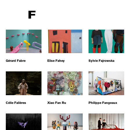
F
Gérard Fabre
Elise Fahey
Sylvie Fajrowska
Célie Falières
Xiao Fan Ru
Philippe Fangeaux