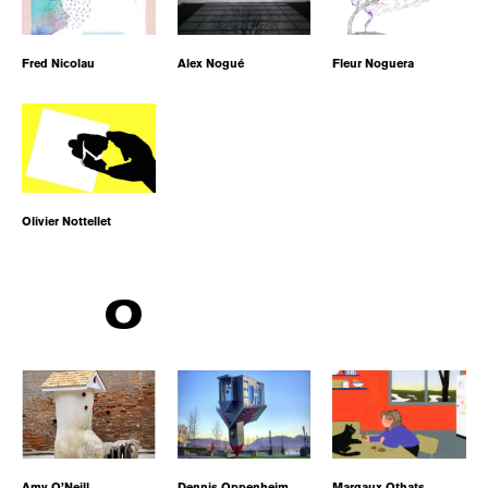
Fred Nicolau
Alex Nogué
Fleur Noguera
Olivier Nottellet
O
Amy O’Neill
Dennis Oppenheim
Margaux Othats