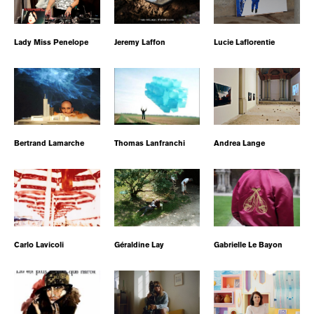
Lady Miss Penelope
Jeremy Laffon
Lucie Laflorentie
Bertrand Lamarche
Thomas Lanfranchi
Andrea Lange
Carlo Lavicoli
Géraldine Lay
Gabrielle Le Bayon