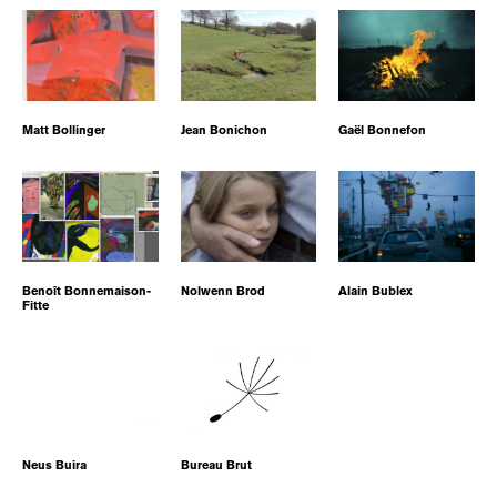
Matt Bollinger
Jean Bonichon
Gaël Bonnefon
Benoît Bonnemaison-
Nolwenn Brod
Alain Bublex
Fitte
Neus Buira
Bureau Brut