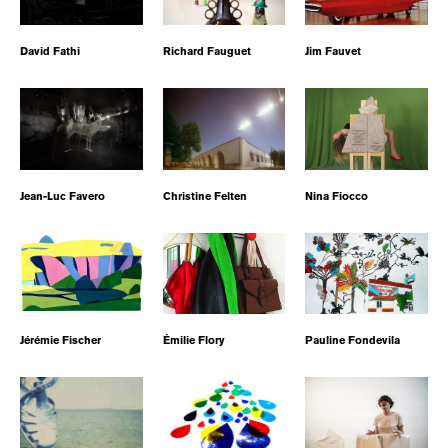
David Fathi
Richard Fauguet
Jim Fauvet
Jean-Luc Favero
Christine Felten
Nina Fiocco
Jérémie Fischer
Émilie Flory
Pauline Fondevila