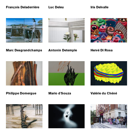
François Deladerrière
Luc Deleu
Iris Delvalle
Marc Desgrandchamps
Antonin Detemple
Hervé Di Rosa
Philippe Domergue
Mario d'Souza
Valérie du Chéné