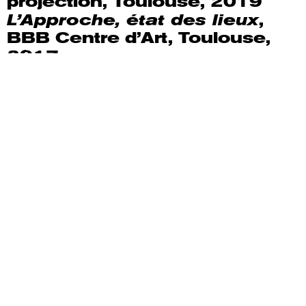
projection, Toulouse, 2019
L’Approche, état des lieux
,
BBB Centre d’Art, Toulouse,
2017
Des films
:
L’ostal de las abelh
as
(la
maison des abeilles), Laura
Molton, 10 min, HD couleur,
2023
Remonter les rivières
, Laura
Molton, 60 min en boucle,
couleur, 2023
Pour aller plus loin