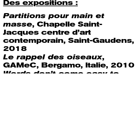
Des expositions :
Partitions pour main et
masse
, Chapelle Saint-
Jacques centre d’art
contemporain, Saint-Gaudens,
2018
Le rappel des oiseaux
,
GAMeC, Bergamo, Italie, 2010
Words don’t come easy to
me
, Espace Premier Regard,
Paris, France, 2002
Pour aller plus loin