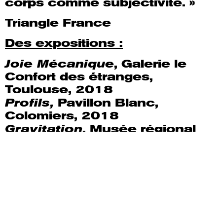
corps comme subjectivité. »
Triangle France
Des expositions :
Joie Mécanique
, Galerie le
Confort des étranges,
Toulouse, 2018
Profils,
Pavillon Blanc,
Colomiers, 2018
Gravitation
, Musée régional
d’art contemporain, Sérignan,
2017
Pour aller plus loin