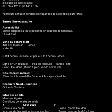
les jeudis en juillet et août
de 10h à 12h et de 14h à 18h.
Fermeture annuelle pendant les vacances de Noël et les jours fériés.
Entrée libre et gratuite.
Accessibilité
Visites adaptées à toute personne en situation de handicap.
Plus d’infos
Venir au centre d’art
A64 axe Toulouse — Tarbes,
sortie 18.
N124 depuis Toulouse, et par la N117 depuis Tarbes.
Ligne SNCF Toulouse — Pau ou Toulouse — Tarbes, arrêt
Saint—Gaudens (10 min à pied, vers le centre ville).
Nos réseaux sociaux
S’inscrire à la newsletter
Facebook
Instagram
Youtube
Découvrir Saint—Gaudens
Office du Tourisme
Infos sur ce site
Mentions légales
Conditions générales de vente
<
Août
2026
>
Sieste à voix haute
Soirée Pyjama-Doudou
au cœur de l’exposition Jours ouvrables
Temps parent-enfant 0 - 5 ans