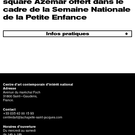
square Azémar offert dans le
cadre de la Semaine Nationale
de la Petite Enfance
Infos pratiques
Centre d’art contemporain d’intérêt national
Adresse
Avenue du maréchal Foch
31800 Saint—Gaudens,
France.
Contact
+33 (0)5 62 00 15 93
centredart@lachapelle-saint-jacques.com
Horaires d’ouverture
Du mercredi au samedi
de 14h à 18h,