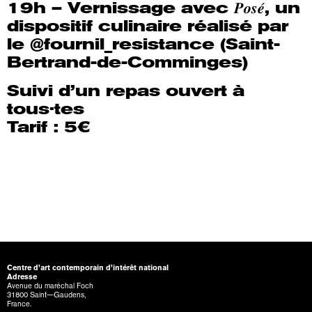
19h – Vernissage avec 𝑷𝒐𝒔𝒆́, un
dispositif culinaire réalisé par
le
@fournil_resistance
(Saint-
Bertrand-de-Comminges)
Suivi d’un repas ouvert à
tous·tes
Tarif : 5€
Centre d’art contemporain d’intérêt national
Adresse
Avenue du maréchal Foch
31800 Saint—Gaudens,
France.