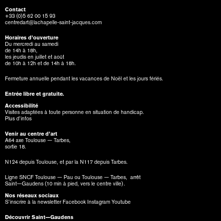
Contact
+33 (0)5 62 00 15 93
centredart@lachapelle-saint-jacques.com
Horaires d’ouverture
Du mercredi au samedi
de 14h à 18h,
les jeudis en juillet et août
de 10h à 12h et de 14h à 18h.
Fermeture annuelle pendant les vacances de Noël et les jours fériés.
Entrée libre et gratuite.
Accessibilité
Visites adaptées à toute personne en situation de handicap.
Plus d’infos
Venir au centre d’art
A64 axe Toulouse — Tarbes,
sortie 18.
N124 depuis Toulouse, et par la N117 depuis Tarbes.
Ligne SNCF Toulouse — Pau ou Toulouse — Tarbes, arrêt
Saint—Gaudens (10 min à pied, vers le centre ville).
Nos réseaux sociaux
S’inscrire à la newsletter
Facebook
Instagram
Youtube
Découvrir Saint—Gaudens