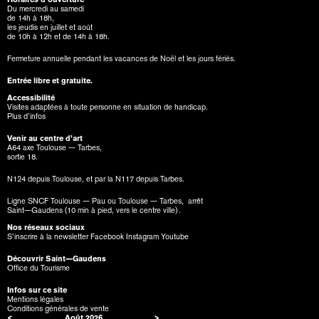
Du mercredi au samedi
de 14h à 18h,
les jeudis en juillet et août
de 10h à 12h et de 14h à 18h.
Fermeture annuelle pendant les vacances de Noël et les jours fériés.
Entrée libre et gratuite.
Accessibilité
Visites adaptées à toute personne en situation de handicap.
Plus d’infos
Venir au centre d’art
A64 axe Toulouse — Tarbes,
sortie 18.
N124 depuis Toulouse, et par la N117 depuis Tarbes.
Ligne SNCF Toulouse — Pau ou Toulouse — Tarbes, arrêt
Saint—Gaudens (10 min à pied, vers le centre ville).
Nos réseaux sociaux
S’inscrire à la newsletter
Facebook
Instagram
Youtube
Découvrir Saint—Gaudens
Office du Tourisme
Infos sur ce site
Mentions légales
Conditions générales de vente
<
Août
2026
>