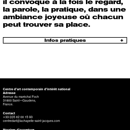
il convoque à la fois le regard,
la parole, la pratique, dans une
ambiance joyeuse où chacun
peut trouver sa place.
Infos pratiques
Centre d’art contemporain d’intérêt national
Adresse
Avenue du maréchal Foch
31800 Saint—Gaudens,
France.
Contact
+33 (0)5 62 00 15 93
centredart@lachapelle-saint-jacques.com
Horaires d’ouverture