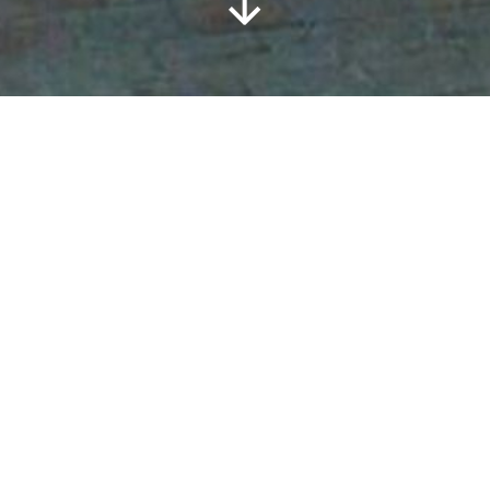
ato Ercol