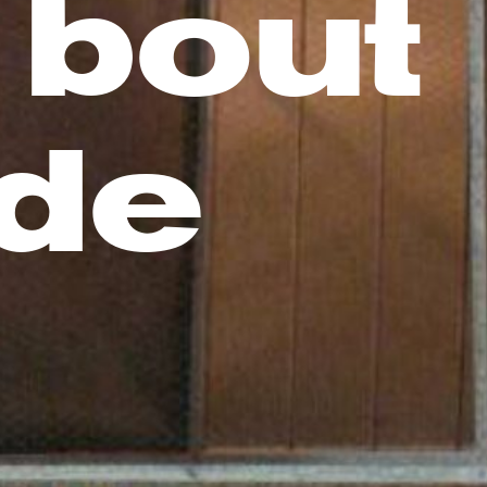
bout
de