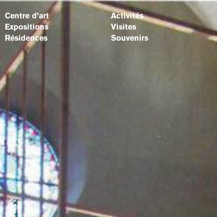
Centre d’art
Activités
Expositions
Visites
Résidences
Souvenirs