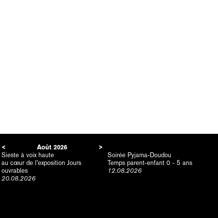
<
Août
2026
>
Sieste à voix haute
Soirée Pyjama-Doudou
au cœur de l’exposition Jours
Temps parent-enfant 0 - 5 ans
ouvrables
12.08.2026
20.08.2026