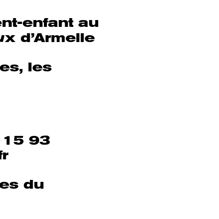
ent-enfant au
u
x d’Armelle
es, les
0 15 93
r
es du