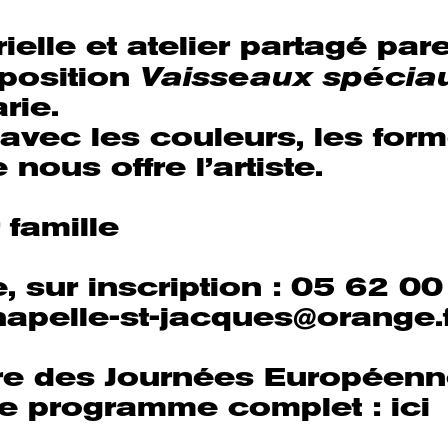
ielle et atelier partagé par
Vaisseaux spécia
xposition
rie.
avec les couleurs, les form
 nous offre l’artiste.
r famille
e, sur inscription : 05 62 0
apelle-st-jacques@orange.f
re des Journées Européenn
 le programme complet :
ici