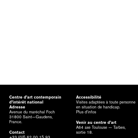
Centre d’art contemporain
Accessibilité
d’intérêt national
Visites adaptées à toute personne
Adresse
en situation de handicap.
Avenue du maréchal Foch
Plus d’infos
31800 Saint—Gaudens,
France.
Venir au centre d’art
A64 axe Toulouse — Tarbes,
Contact
sortie 18.
+33 (0)5 62 00 15 93