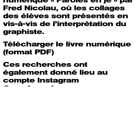
numérique « Paroles en je » par
Fred Nicolau, où les collages
des élèves sont présentés en
vis-à-vis de l’interprétation du
graphiste.
Télécharger le livre numérique
(format PDF)
Ces recherches ont
également donné lieu au
compte Instagram
@parolesenje
& pour voir l’intégralité des
ateliers :
parolesenje.epl-saint-
gaudens.fr
Infos pratiques